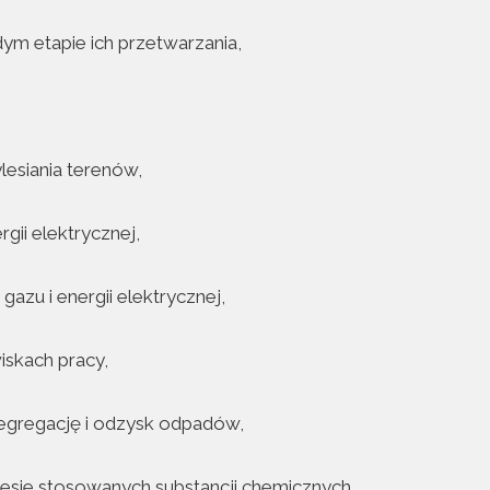
ym etapie ich przetwarzania,
lesiania terenów,
gii elektrycznej,
azu i energii elektrycznej,
iskach pracy,
egregację i odzysk odpadów,
resie stosowanych substancji chemicznych,