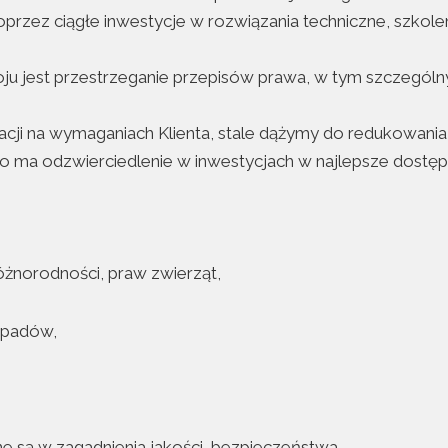
oprzez ciągłe inwestycje w rozwiązania techniczne, szkole
oju jest przestrzeganie przepisów prawa, w tym szczegó
racji na wymaganiach Klienta, stale dążymy do redukowa
to ma odzwierciedlenie w inwestycjach w najlepsze dostęp
óżnorodności, praw zwierząt,
odpadów,
 są w zagadnienia jakości, bezpieczeństwa