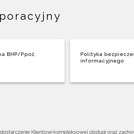
rporacyjny
yka BHP/Ppoż.
Polityka bezpiecz
informacyjnego
t dostarczenie Klientowi kompleksowej obsługi oraz zach